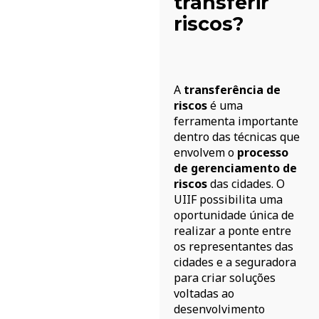
transferir
pool de
riscos?
risco?
A
transferência de
Um pool de risco agrupa
riscos
é uma
vários contribuintes
ferramenta importante
para
diversificar os
dentro das técnicas que
riscos e distribuir os
envolvem o
processo
custos financeiros
de gerenciamento de
entre eles. Os
riscos
das cidades. O
mecanismos de pool de
UIIF possibilita uma
riscos
reduzem os
oportunidade única de
custos operacionais e
realizar a ponte entre
as incertezas
por meio
os representantes das
de economias de escala
cidades e a seguradora
e diversificação de
para criar soluções
portfólio,
voltadas ao
respectivamente.
desenvolvimento