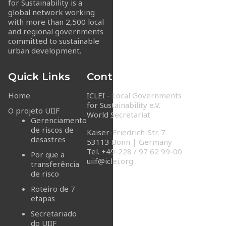
for Sustainability is a
global network working
with more than 2,500 local
and regional governments
committed to sustainable
urban development.
Quick Links
Contact Info
Home
ICLEI - Local Governments
for Sustainability e.V.
O projeto UIIF
World Secretariat
Gerenciamento
de riscos de
Kaiser-Friedrich-Str. 7
desastres
53113 Bonn | Germany
Tel. +49-228 / 97 62 99-00
Por que a
uiif@iclei.org
transferência
de risco
Roteiro de 7
etapas
Secretariado
do UIIF