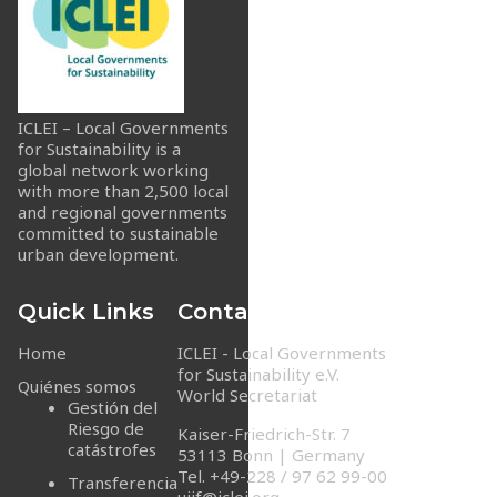
ICLEI – Local Governments
for Sustainability is a
global network working
with more than 2,500 local
and regional governments
committed to sustainable
urban development.
Quick Links
Contact Info
Home
ICLEI - Local Governments
for Sustainability e.V.
Quiénes somos
World Secretariat
Gestión del
Riesgo de
Kaiser-Friedrich-Str. 7
catástrofes
53113 Bonn | Germany
Tel. +49-228 / 97 62 99-00
Transferencia