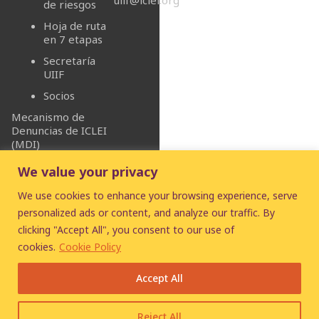
uiif@iclei.org
de riesgos
Hoja de ruta
en 7 etapas
Secretaría
UIIF
Socios
Mecanismo de
Denuncias de ICLEI
(MDI)
We value your privacy
We use cookies to enhance your browsing experience, serve
personalized ads or content, and analyze our traffic. By
clicking "Accept All", you consent to our use of
© 2026
UIIF
- Urban
cookies.
Cookie Policy
Infrastructure Insurance
Facility
Accept All
Disclaimer
|
Cookie
statement
|
Privacy policy
Reject All