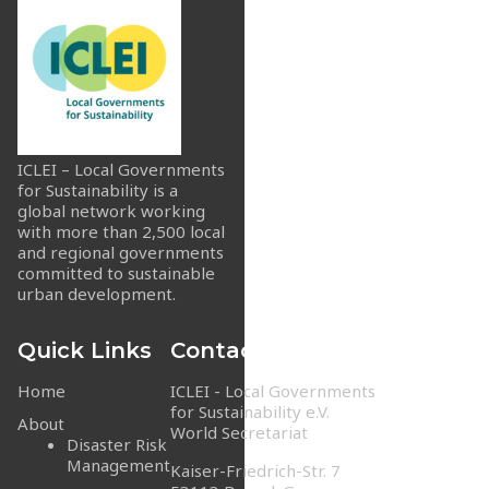
ICLEI – Local Governments
for Sustainability is a
global network working
with more than 2,500 local
and regional governments
committed to sustainable
urban development.
Quick Links
Contact Info
Home
ICLEI - Local Governments
for Sustainability e.V.
About
World Secretariat
Disaster Risk
Management
Kaiser-Friedrich-Str. 7