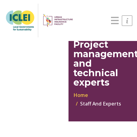
English
Português
Español
Project
managemen
and
technical
experts
Home
Staff And Experts